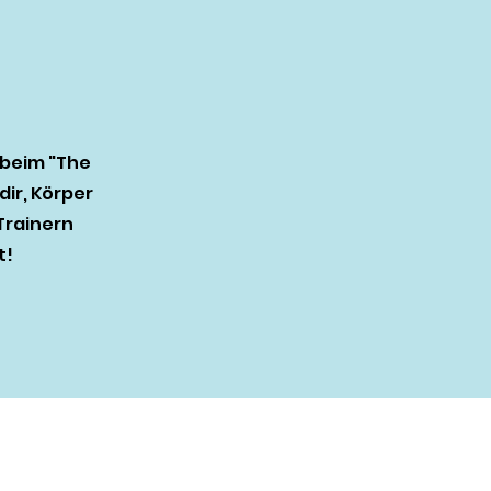
 beim "The
ir, Körper
Trainern
t!