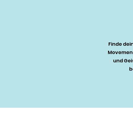
Finde dei
Movement 
und Gei
b