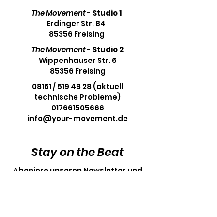
The Movement
-
Studio 1
Erdinger Str. 84
85356 Freising
The Movement
-
Studio 2
Wippenhauser Str. 6
85356 Freising
08161 / 519 48 28 (aktuell
technische Probleme)
017661505666
info@your-movement.de
Stay on the Beat
Aboniere unseren Newsletter und
bleibe immer auf dem Laufenden.