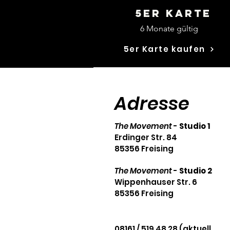
5er Karte
6 Monate gültig
5er Karte kaufen
Adresse
The Movement
-
Studio 1
Erdinger Str. 84
85356 Freising
The Movement
-
Studio 2
Wippenhauser Str. 6
85356 Freising
08161 / 519 48 28 (aktuell