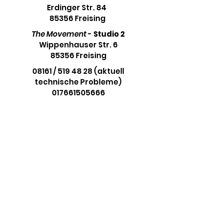
Erdinger Str. 84
85356 Freising
The Movement
-
Studio 2
Wippenhauser Str. 6
85356 Freising
08161 / 519 48 28 (aktuell
technische Probleme)
017661505666
info@your-movement.de
Stay on the Beat
Aboniere unseren Newsletter und
bleibe immer auf dem Laufenden.