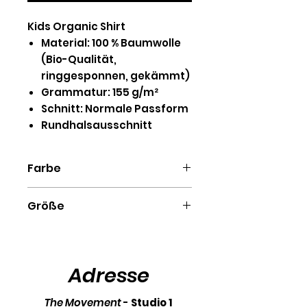
Kids Organic Shirt
Material: 100 % Baumwolle
(Bio-Qualität,
ringgesponnen, gekämmt)
Grammatur: 155 g/m²
Schnitt: Normale Passform
Rundhalsausschnitt
Farbe
Blue Soul, Burgundy, Black,
Größe
French Navy, Khaki, Royal Blue,
Glazed Green, Heather Grey,
98/104 (3-4), 110/116 (5-
White, Anthracite, Cotton
6), 122/128 (7-8), 134/146 (9-
Pink, Lavender
11), 152/164 (12-14)
Adresse
The Movement
-
Studio 1