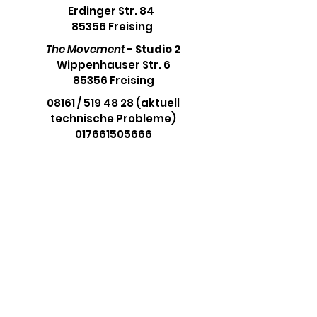
Erdinger Str. 84
85356 Freising
The Movement
-
Studio 2
Wippenhauser Str. 6
85356 Freising
08161 / 519 48 28 (aktuell
technische Probleme)
017661505666
info@your-movement.de
Stay on the Beat
Aboniere unseren Newsletter und
bleibe immer auf dem Laufenden.