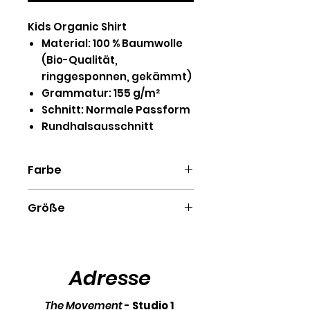
Kids Organic Shirt
Material: 100 % Baumwolle
(Bio-Qualität,
ringgesponnen, gekämmt)
Grammatur: 155 g/m²
Schnitt: Normale Passform
Rundhalsausschnitt
Farbe
Blue Soul, Burgundy, Black,
Größe
French Navy, Khaki, Royal Blue,
Glazed Green, Heather Grey,
98/104 (3-4), 110/116 (5-
White, Anthracite, Cotton
6), 122/128 (7-8), 134/146 (9-
Pink, Lavender
11), 152/164 (12-14)
Adresse
The Movement
-
Studio 1