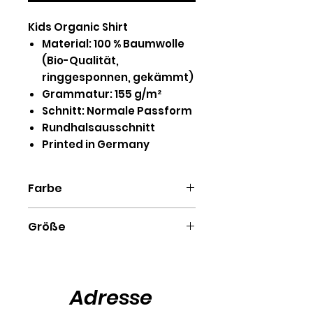
Kids Organic Shirt
Material: 100 % Baumwolle
(Bio-Qualität,
ringgesponnen, gekämmt)
Grammatur: 155 g/m²
Schnitt: Normale Passform
Rundhalsausschnitt
Printed in Germany
Farbe
Blue Soul, Burgundy, Black, Blue
Größe
Navy, Khaki, Royal Blue, Glazed
Green, Heather Grey, White
98/104 (3-4), 110/116 (5-
6), 122/128 (7-8), 134/146 (9-
11), 152/164 (12-14)
Adresse