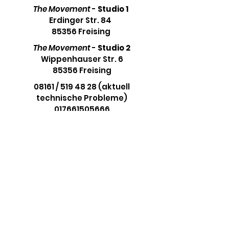
The Movement
-
Studio 1
Erdinger Str. 84
85356 Freising
The Movement
-
Studio 2
Wippenhauser Str. 6
85356 Freising
08161 / 519 48 28 (aktuell
technische Probleme)
017661505666
info@your-movement.de
Stay on the Beat
Aboniere unseren Newsletter und
bleibe immer auf dem Laufenden.