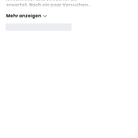
erwartet. Nach ein paar Versuchen…
Mehr anzeigen
Gefällt mir
Antworten
Adresse
The Movement
-
Studio 1
Erdinger Str. 84
85356 Freising
The Movement
-
Studio 2
Wippenhauser Str. 6
85356 Freising
08161 / 519 48 28 (aktuell
technische Probleme)
017661505666
info@your-movement.de