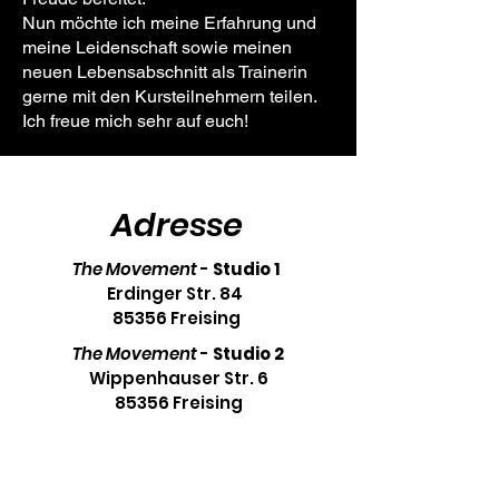
Nun möchte ich meine Erfahrung und
meine Leidenschaft sowie meinen
neuen Lebensabschnitt als Trainerin
gerne mit den Kursteilnehmern teilen.
Ich freue mich sehr auf euch!
Adresse
The Movement
-
Studio 1
Erdinger Str. 84
85356 Freising
The Movement
-
Studio 2
Wippenhauser Str. 6
85356 Freising
08161 / 519 48 28 (aktuell
technische Probleme)
017661505666