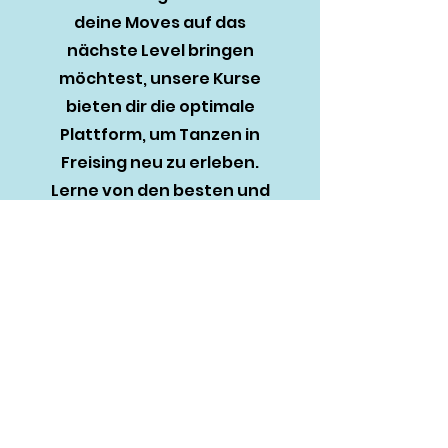
deine Moves auf das
nächste Level bringen
möchtest, unsere Kurse
bieten dir die optimale
Plattform, um Tanzen in
Freising neu zu erleben.
Lerne von den besten und
mache deine ersten
Schritte in die Commercial
Szene.