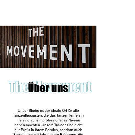
Über uns
Unser Studio ist der ideale Ort für alle
Tanzenthusiasten, die das Tanzen lernen in
Freising auf ein professionelles Niveau
heben möchten. Unsere Trainer sind nicht
nur Profis in ihrem Bereich, sondern auch
Spezialisten mit jahrelanger Erfahrung, die